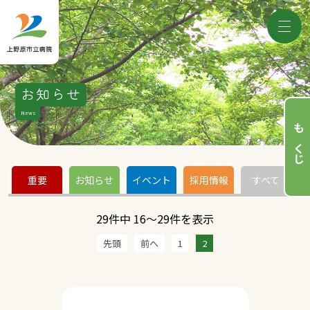
お知らせ
News
もくじ
重要
お知らせ
イベント
採用情報
すべて
29件中 16～29件を表示
先頭
前へ
1
2